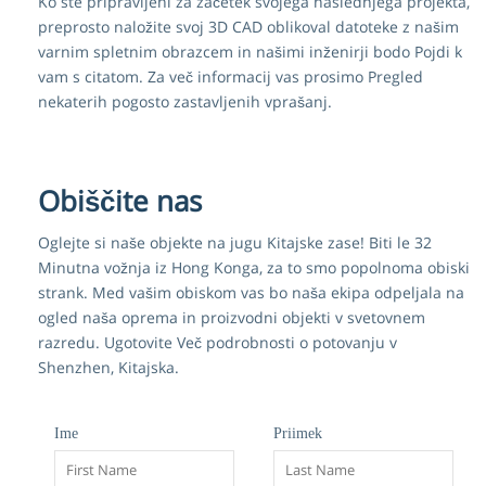
Ko ste pripravljeni za začetek svojega naslednjega projekta,
preprosto naložite svoj 3D CAD oblikoval datoteke z našim
varnim spletnim obrazcem in našimi inženirji bodo Pojdi k
vam s citatom. Za več informacij vas prosimo Pregled
nekaterih pogosto zastavljenih vprašanj.
Obiščite nas
Oglejte si naše objekte na jugu Kitajske zase! Biti le 32
Minutna vožnja iz Hong Konga, za to smo popolnoma obiski
strank. Med vašim obiskom vas bo naša ekipa odpeljala na
ogled naša oprema in proizvodni objekti v svetovnem
razredu. Ugotovite Več podrobnosti o potovanju v
Shenzhen, Kitajska.
Ime
Priimek