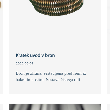
Kratek uvod v bron
2022.09.06
Bron je zlitina, sestavljena predvsem iz
bakra in kositra. Sestava čistega (ali
komercialnega) brona je 90% bakra in 10%
kositra.