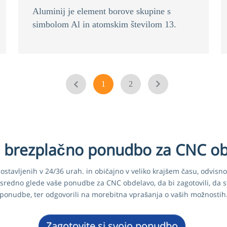
Aluminij je element borove skupine s
simbolom Al in atomskim številom 13.
Aluminij je tretji najpogostejši element v
zemeljski skorji, takoj za kisikom in
silicijem. To je 8% teže Zemljine trdne
površine.
1
2
o brezplačno ponudbo za CNC o
stavljenih v 24/36 urah. in običajno v veliko krajšem času, odvisn
sredno glede vaše ponudbe za CNC obdelavo, da bi zagotovili, da ste
ponudbe, ter odgovorili na morebitna vprašanja o vaših možnostih
Zagotovite si svojo ponudbo