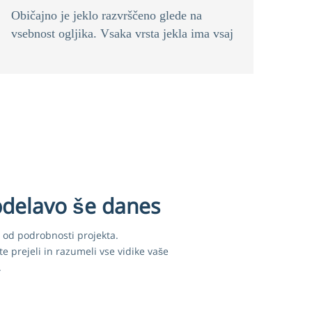
Običajno je jeklo razvrščeno glede na
vsebnost ogljika. Vsaka vrsta jekla ima vsaj
nekaj ogljika.
bdelavo še danes
o od podrobnosti projekta.
 prejeli in razumeli vse vidike vaše
.