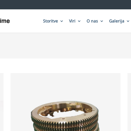
Storitve
Viri
O nas
Galerija